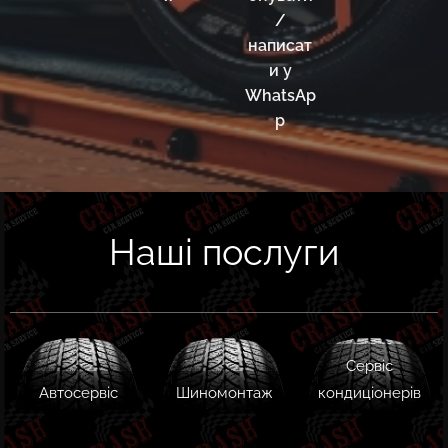
/
написат
и у
WhatsAp
p
Наші послуги
Сервіс
Автосервіс
Шиномонтаж
кондиціонерів