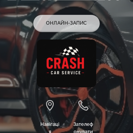
ОНЛАЙН-ЗАПИС
Навігаці
Зателеф
я
онувати