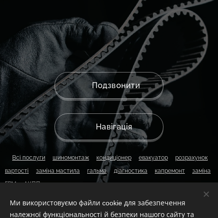
головною метою яких є
задоволення клієнтів і
безперебійна робота їхніх
автомобілів.
📱 Подзвонити
📍 Навігація
▫️
Всі послуги
▫️
шиномонтаж
▫️
кондиціонер
▫️
евакуатор
▫️
розрахунок
вартості
▫️
заміна мастила
▫️
гальма
▫️
діагностика
▫️
капремонт
▫️
заміна
ГРМ
▫️
АКПП
Ми використовуємо файли cookie для забезпечення
належної функціональності й безпеки нашого сайту та