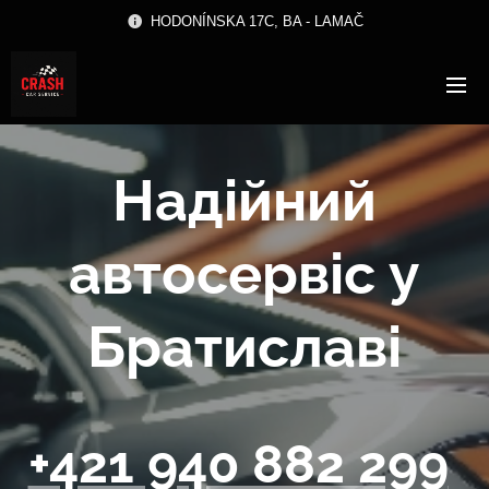
HODONÍNSKA 17C, BA - LAMAČ
Надійний
автосервіс у
Братиславі
+421 940 882 299