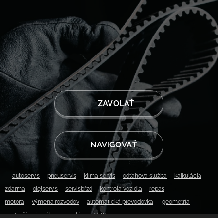
📱 ZAVOLAŤ
📍 NAVIGOVAŤ
▫️
autoservis
▫️
pneuservis
▫️
klíma servis
▫️
odťahová služba
▫️
kalkulácia
zdarma
▫️
olejservis
▫️
servisbŕzd
▫️
kontrola vozidla
▫️
repas
motora
▫️
výmena rozvodov
▫️
automatická prevodovka
▫️
geometria
▫️
Používanie súborov cookie
▫️
GDPR