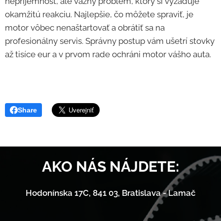
nepríjemnosť, ale vážny problém, ktorý si vyžaduje
okamžitú reakciu. Najlepšie, čo môžete spraviť, je
motor vôbec nenaštartovať a obrátiť sa na
profesionálny servis. Správny postup vám ušetrí stovky
až tisíce eur a v prvom rade ochráni motor vášho auta.
Share
AKO NÁS NÁJDETE:
Hodonínska 17C, 841 03, Bratislava - Lamač